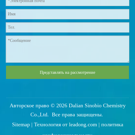
Представлять на рассмотрение
Авторское право ©
2026
Dalian Sinobio Chemistry
Co.,Ltd. Все права защищены.
Sitemap
| Технология от
leadong.com
|
политика