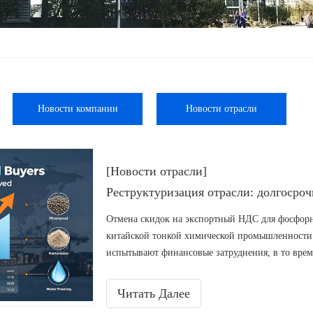
Новости компании
Новости отрасли
[Новости отрасли]
Отмена скидок на экспортный НДС для фосфор
китайской тонкой химической промышленности
испытывают финансовые затруднения, в то вре
рыночные преимущества за счет технологическ
исследования и разработки на высококачествен
Читать Далее
экологически чистые биоциды DBNPA, соответс