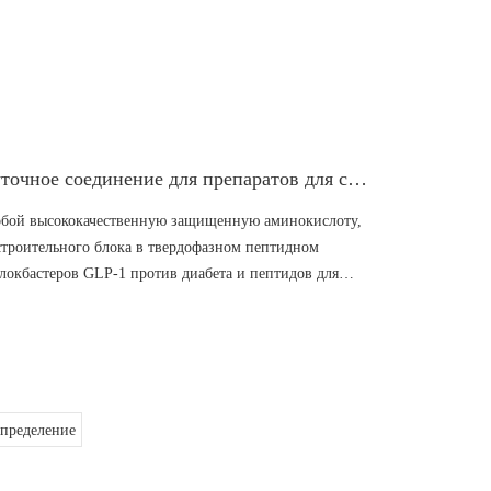
одной термической стабильностью и межотраслевой
асное, надежное и экономичное антиокислительное
Boc-Lys(Boc)-OH | Ключевое промежуточное соединение для препаратов для снижения веса GLP-1
собой высококачественную защищенную аминокислоту,
строительного блока в твердофазном пептидном
блокбастеров GLP-1 против диабета и пептидов для
, лираглутид и ликсисенатид.
пределение