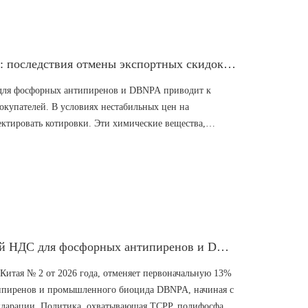
кции выше минимальных цен. В долгосрочной
ие ESG и, как ожидается, стабилизирует рыночные цены
Рост цен для глобальных покупателей: последствия отмены экспортных скидок на фосфорные антипирены и DBNPA
для фосфорных антипиренов и DBNPA приводит к
окупателей. В условиях нестабильных цен на
ктировать котировки. Эти химические вещества,
, новых видов энергии, водоподготовки и покрытий,
ователей. В то время как крупные производители
ации, затраты трейдеров на переработку растут.
ля хеджирования волатильности спотовых цен.
Китай отменяет скидки на экспортный НДС для фосфорных антипиренов и DBNPA с 1 апреля 2026 г.
Китая № 2 от 2026 года, отменяет первоначальную 13%
ипиренов и промышленного биоцида DBNPA, начиная с
декларации. Политика, охватывающая TCPP, полифосфат