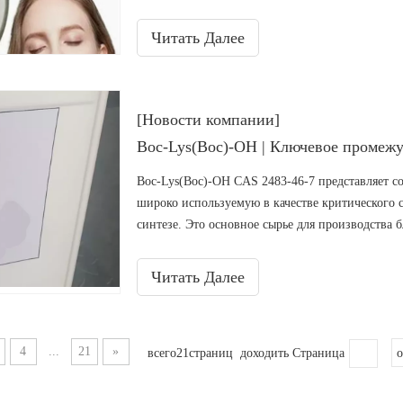
мощной антиоксидантной активностью, превосх
адаптируемостью, он представляет собой безоп
Читать Далее
решение для различных отраслей.
[Новости компании]
Boc-Lys(Boc)-OH CAS 2483-46-7 представляет 
широко используемую в качестве критического 
синтезе. Это основное сырье для производства 
снижения веса, включая семаглутид, тирзепатид
Читать Далее
4
...
21
»
всего21страниц доходить Страница
о