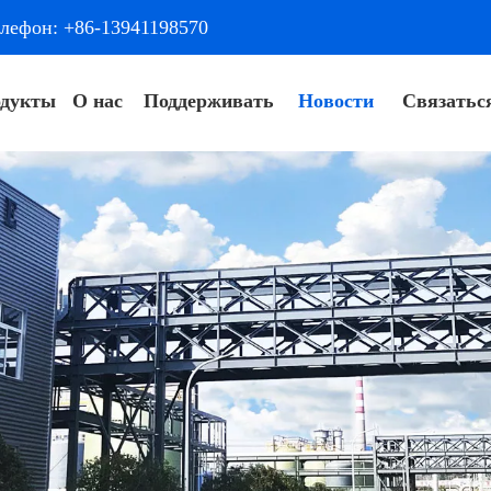
лефон: +86-13941198570
дукты
О нас
Поддерживать
Новости
Связатьс