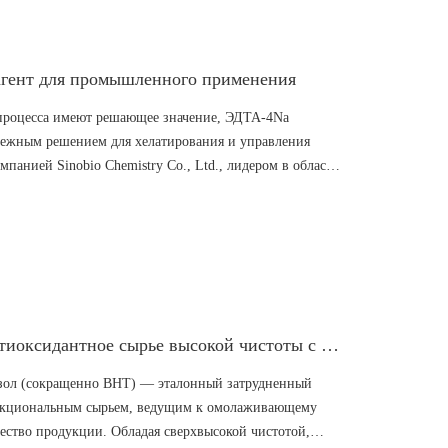
гент для промышленного применения
ь процесса имеют решающее значение, ЭДТА-4Na
адежным решением для хелатирования и управления
панией Sinobio Chemistry Co., Ltd., лидером в области
четает в себе высокую производительность и
2,6-Ди-трет-бутил-п-крезол (BHT): антиоксидантное сырье высокой чистоты с преимуществами многосценарной стабильности
резол (сокращенно BHT) — эталонный затрудненный
нкциональным сырьем, ведущим к омолаживающему
ество продукции. Обладая сверхвысокой чистотой,