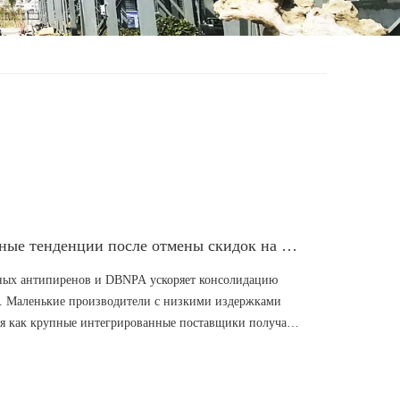
Реструктуризация отрасли: долгосрочные тенденции после отмены скидок на фосфорные антипирены и DBNPA
ных антипиренов и DBNPA ускоряет консолидацию
. Маленькие производители с низкими издержками
мя как крупные интегрированные поставщики получают
их инноваций. Производители переключают
ные антипирены для аккумуляторов электромобилей и
твующие стандартам ЕС. Глобальные покупатели будут