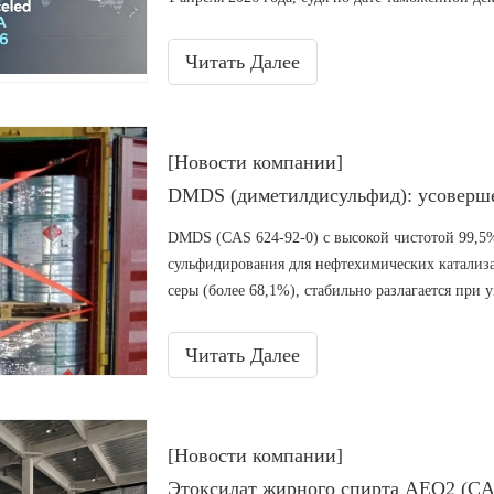
аммония и другие основные химические веществ
химических производств. Это приводит к неме
Читать Далее
вызывая частые корректировки котировок и ожи
поставок фосфорных химикатов.
[Новости компании]
DMDS (CAS 624-92-0) с высокой чистотой 99,5%
сульфидирования для нефтехимических катализ
серы (более 68,1%), стабильно разлагается при
предотвращая коксование, превосходя DMS по э
на нефтеперерабатывающих заводах, заводах по
Читать Далее
Как крупный китайский производитель с годов
сертифицированную продукцию, индивидуальны
логистику для промышленных клиентов по всем
[Новости компании]