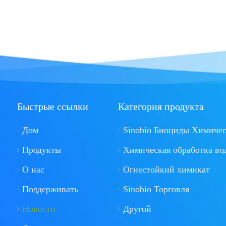
Быстрые ссылки
Категория продукта
Дом
Sinobio Биоциды Химиче
Продукты
Химическая обработка во
О нас
Огнестойкий химикат
Поддерживать
Sinobio Торговля
Новости
Другой