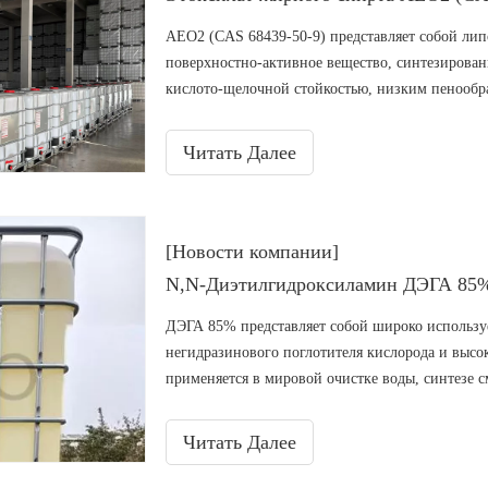
AEO2 (CAS 68439-50-9) представляет собой лип
поверхностно-активное вещество, синтезирован
кислото-щелочной стойкостью, низким пенообр
соответствующей требованиям REACH. Обладая
обезжиривающей способностью, он хорошо смеш
Читать Далее
веществ. Широко используется в промышленной ч
пестицидов. Как профессиональный производите
точечные запасы, индивидуальную упаковку и 
со всего мира.
[Новости компании]
ДЭГА 85% представляет собой широко используе
негидразинового поглотителя кислорода и выс
применяется в мировой очистке воды, синтезе 
превосходной низкотемпературной текучестью
свойствами, заменяя традиционные токсичные х
Читать Далее
теплоэнергетических котлов, производства акр
другого.