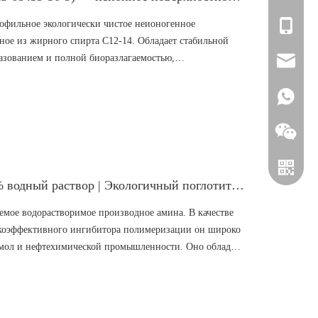
офильное экологически чистое неионогенное
+86-1394
ное из жирного спирта C12-14. Обладает стабильной
азованием и полной биоразлагаемостью,
zhou@sin
 сильной эмульгирующей, проникающей и
ивается со всеми типами поверхностно-активных
+861394
истке, текстиле, бытовых химикатах и ​​эмульгаторах
ль, мы предлагаем строгие проверки качества,
глобальную логистическую поддержку для покупателей
N,N-Диэтилгидроксиламин ДЭГА 85% водный раствор | Экологичный поглотитель кислорода и ингибитор полимеризации
мое водорастворимое производное амина. В качестве
окоэффективного ингибитора полимеризации он широко
смол и нефтехимической промышленности. Оно обладает
 и стабильными антикоррозийными и ингибирующими
WhatsAp
имикаты на основе гидразина. Идеально подходит для
иловой смолы, нефтепромысловых объектов и многого