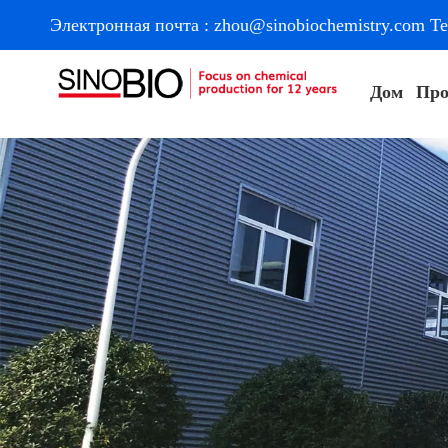
Электронная почта :
zhou@sinobiochemistry.com
Те
Дом
Про