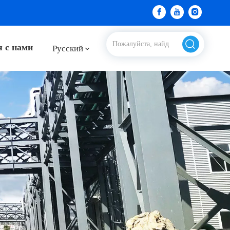
я с нами
Pусский