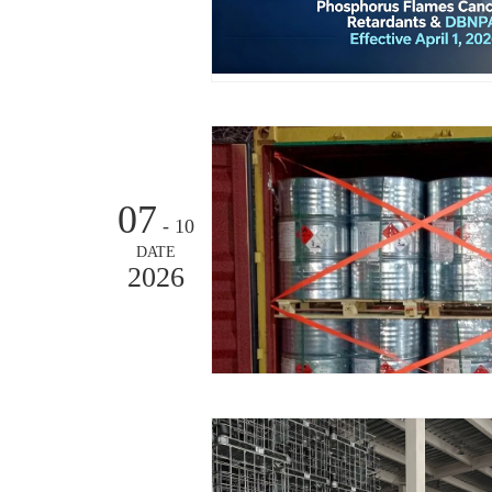
07
- 10
DATE
2026