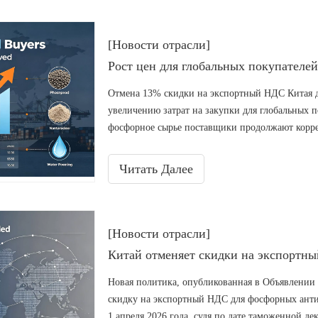
ценить стабильные поставки и качество проду
перспективе эта политика поддерживает развит
в течение одного года.
[Новости отрасли]
Отмена 13% скидки на экспортный НДС Китая 
увеличению затрат на закупки для глобальных п
фосфорное сырье поставщики продолжают корре
широко используемые в производстве пластмасс
сокращают прибыли зарубежных конечных польз
Читать Далее
ослабляют давление за счет внутренней оптимиз
Эксперты предлагают долгосрочные контракты д
[Новости отрасли]
Новая политика, опубликованная в Объявлении 
скидку на экспортный НДС для фосфорных ант
1 апреля 2026 года, судя по дате таможенной 