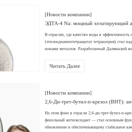
[Новости компании]
ЭДТА-4 Na: мощный хелатирующий а
В отраслях, где качество воды и эффективност
(этилендиаминтетраацетат тетранатрия) стал н
ионами металлов. Разработанный Даляньской ком
химических решений более 18 лет, ЭДТА-4Na со
надежность для широкого спектра применений.
Читать Далее
[Новости компании]
На этом фоне в отрасли 2,6-ди-трет-бутил-п-к
фенольный антиоксидант — стал основным фу
обновлению и обеспечивающему стабильное кач