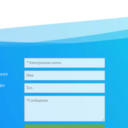
ские
ды