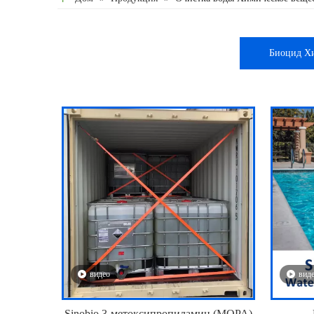
Биоцид Х
видео
вид
Sinobio 3-метоксипропиламин (MOPA)