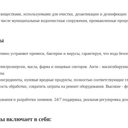
веществами, используемыми для очистки, дезактивации и дезинфекции 
м числе муниципальные водоочистные сооружения, промышленные процес
ты
ивно устраняют примеси, бактерии и вирусы, гарантируя, что вода безо
лектроэнергии, масла, фарма и пищевых секторов. Анти - масштабирующ
ны.
ингредиенты, нулевые вредные продукты, полностью соответствующие г
сть обработки, сократить затраты на ремонт оборудования. Высокие - 
вания и разработки химиков. 24/7 поддержка, реальная регулировка до
ы включает в себя: