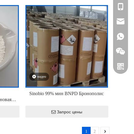
+86-1394
zhou@sin
+861394
видео
Sinobio 99% мин BNPD Бронополис
новая
вещество
WhatsAp
Запрос цены
1
2