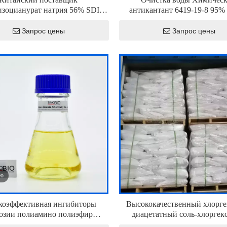
зоцианурат натрия 56% SDIC
антикантант 6419-19-8 95%
AS 2893-78-9 8-30 МЕШ
триметиленовая фосфоновая 
ГРАНУЛЯРНЫЙ
Запрос цены
Запрос цены
ео
коэффективная ингибиторы
Высококачественный хлорг
озии полиамино полиэфир
диацетатный соль-хлоргек
енфосфоновая кислота Папэп
ацетатный порошок CAS 56-9