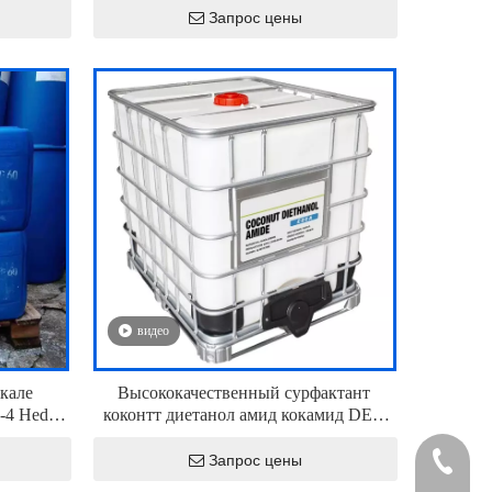
 хорошей
Запрос цены
видео
кале
Высококачественный сурфактант
-4 Hedp
коконтт диетанол амид кокамид DEA
CDEA 6501 CAS 68603-42-9
Запрос цены
+86-411-