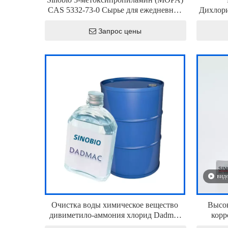
CAS 5332-73-0 Сырье для ежедневной
Дихлори
химической и водоочистки
C
Запрос цены
вид
Очистка воды химическое вещество
Высо
дивиметило-аммония хлорид Dadmac
корр
CAS 7398-69-8
метил