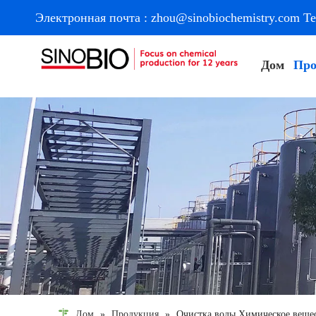
Электронная почта :
zhou@sinobiochemistry.com
Те
Дом
Про
Дом
»
Продукция
»
Очистка воды Химическое веще