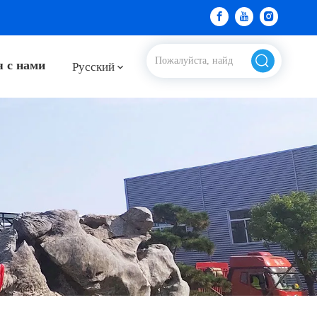
я с нами
Pусский