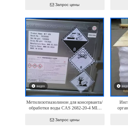
Запрос цены
видео
вид
Метилизотиазолинон для консерванта/
Инг
обработки воды CAS 2682-20-4 MIT
орга
50%
гидрокс
Запрос цены