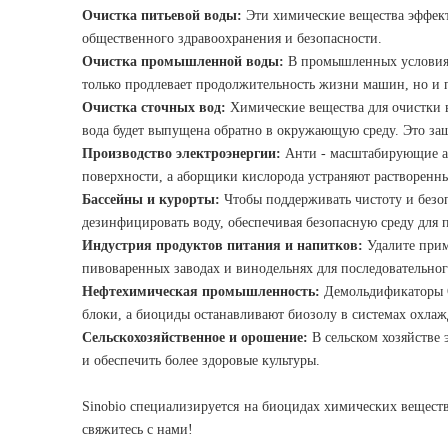
Очистка питьевой воды:
Эти химические вещества эффекти
общественного здравоохранения и безопасности.
Очистка промышленной воды:
В промышленных условиях 
только продлевает продолжительность жизни машин, но и 
Очистка сточных вод:
Химические вещества для очистки в
вода будет выпущена обратно в окружающую среду. Это за
Производство электроэнергии:
Анти - масштабирующие аг
поверхности, а аборщики кислорода устраняют растворенн
Бассейны и курорты:
Чтобы поддерживать чистоту и безоп
дезинфицировать воду, обеспечивая безопасную среду для 
Индустрия продуктов питания и напитков:
Удалите прим
пивоваренных заводах и винодельнях для последовательног
Нефтехимическая промышленность:
Демольдификаторы О
блоки, а биоциды останавливают биозолу в системах охлаж
Сельскохозяйственное и орошение:
В сельском хозяйстве 
и обеспечить более здоровые культуры.
Sinobio специализируется на биоцидах химических вещест
свяжитесь с нами!