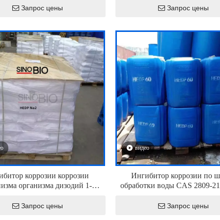
40% CAS 130668-24-5
дезинфицирующего средства с
Запрос цены
Запрос цены
ценой
ео
видео
ибитор коррозии коррозии
Ингибитор коррозии по ш
низма организма дизодий 1-
обработки воды CAS 2809-21
и этилиден-1,1-дифосфоновой
60%
кислоты HEDP NA2
Запрос цены
Запрос цены