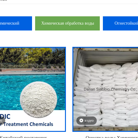
имический
Химическая обработка воды
Огнестойки
ео
видео
Китайский поставщик
Очистка воды Химичес