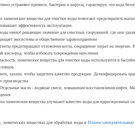
вно устраняют примеси, бактерии и вирусы, гарантируя, что вода безоп
химические вещества для очистки воды помогают предотвратить масшта
повышает эффективность эксплуатации.
оды имеют решающее значение для очистных сооружений, где они удаля
щищает экосистемы и общественное здравоохранение.
енты предотвращают отложения котла, сокращение затрат на энергию.
ый кислород, чтобы избежать повреждения окисления.
асность, химические вещества для очистки воды используются в бассейн
пловцов.
еси, запахи, чтобы защитить качество продукции. Дезинфицировать хра
о производства.
тдельные масла - водяные смеси, повышение восстановления нефти. М
дения.
эти химические вещества улучшают качество воды для ирригационных си
в, химических веществах для обработки воды и
Пламя замедлительные 