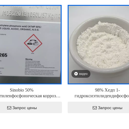
видео
Sinobio 50%
98% Хедп 1-
тиленфосфоническая коррозия
гидроксиэтилидендифосфо
аминометилен
обработка воды Химическое 
Запрос цены
Запрос цены
»