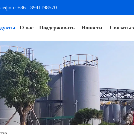
лефон: +86-13941198570
дукты
О нас
Поддерживать
Новости
Связатьс
ство