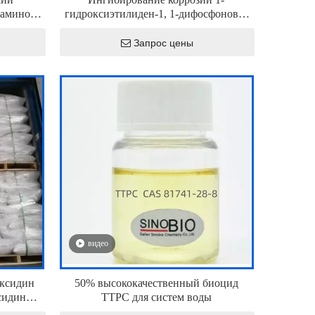
 амино
гидроксиэтилиден-1, 1-дифосфоновая
кислота
кислота HEDP 98% CAS 2809-21-4
Запрос цены
видео
ексидин
50% высококачественный биоцид
сидин
TTPC для систем воды
5-1 для