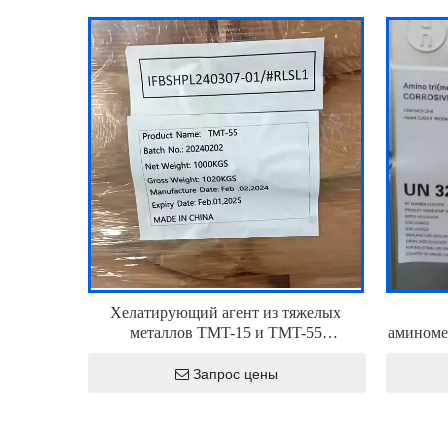
Хелатирующий агент из тяжелых
металлов TMT-15 и TMT-55
аминоме
Трисодиуциновой кислоты
тризодийная соль CAS 17766-26-6
Запрос цены