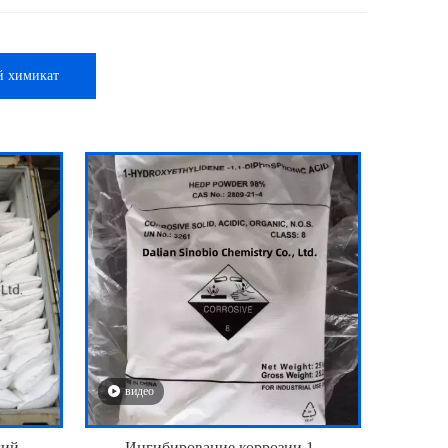
й химикат
видео
кий
Ингибирование коррозии 1-