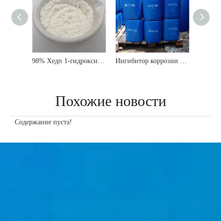
98% Хедп 1-гидроксиэтилиденфосфонный порошок
98% Хедп 1-гидроксиэтилидендифосфоновая обработка воды Химическое вещество
Ингибитор коррозии по шкале обработки воды CAS 2809-21-4 Hedp 60%
Похожие новости
Содержание пуста!