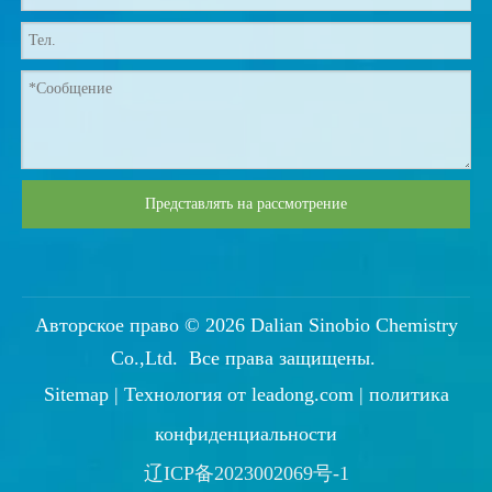
Представлять на рассмотрение
Авторское право ©
2026
Dalian Sinobio Chemistry
Co.,Ltd. Все права защищены.
Sitemap
| Технология от
leadong.com
|
политика
конфиденциальности
辽ICP备2023002069号-1