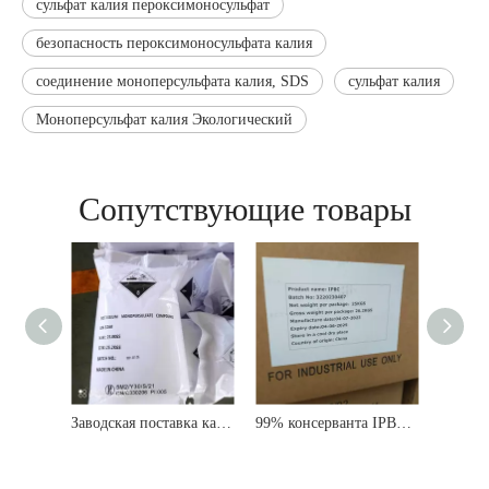
сульфат калия пероксимоносульфат
безопасность пероксимоносульфата калия
соединение моноперсульфата калия, SDS
сульфат калия
Моноперсульфат калия Экологический
Сопутствующие товары
Соединение моноперсульфата калия поставки фабрики/пероксимоносульфат калия ПМПС КАС 70693-62-8
Заводская поставка калия пероксимоносульфат/моноперсульфат калия порошок CAS 70693-62-8
99% консерванта IPBC для косметики и покрытий