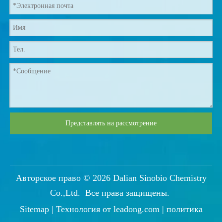
Представлять на рассмотрение
Авторское право ©
2026
Dalian Sinobio Chemistry
Co.,Ltd. Все права защищены.
Sitemap
| Технология от
leadong.com
|
политика