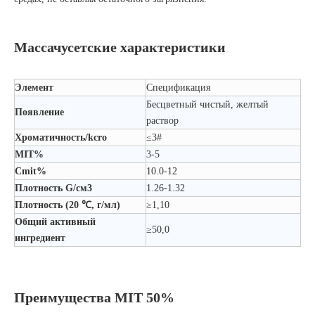
Массачусетские характеристики
Элемент
Спецификация
Бесцветный чистый, желтый
Появление
раствор
Хроматичность/kcro
≤3#
MIT%
3-5
Cmit%
10.0-12
Плотность G/см3
1.26-1.32
Плотность (20 ℃, г/мл)
≥1,10
Общий активный
≥50,0
ингредиент
Преимущества MIT 50%