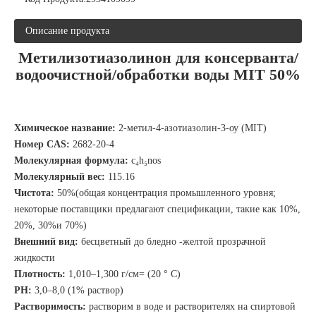
Описание продукта
Метилизотиазолинон для консерванта/
водоочистной/обработки воды MIT 50%
Химическое название:
2-метил-4-азотиазолин-3-оу (MIT)
Номер CAS:
2682-20-4
Молекулярная формула:
c₄h₅nos
Молекулярный вес:
115.16
Чистота:
50%(общая концентрация промышленного уровня;
некоторые поставщики предлагают спецификации, такие как 10%,
20%, 30%и 70%)
Внешний вид:
бесцветный до бледно -желтой прозрачной
жидкости
Плотность:
1,010–1,300 г/см= (20 ° C)
PH:
3,0–8,0 (1% раствор)
Растворимость:
растворим в воде и растворителях на спиртовой