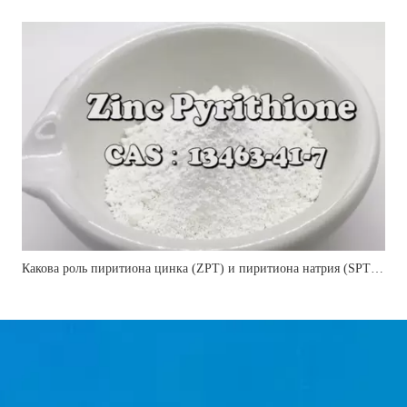
Какова роль пиритиона цинка (ZPT) и пиритиона натрия (SPT) в шампунях?