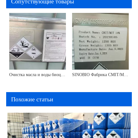
Cопутствующие товары
Очистка масла и воды биоциды тетракис (гидроксиметил) фосфония сульфат (THPS) 75% CAS 55566-30-8
SINOBIO Фабрика CMIT/MIT CAS 26172-55-4 Фунгицид изотиазолинон биоцид CMIT/MIT 14% 1,5%
Похожие статьи